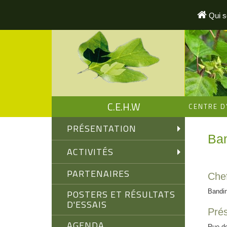
Aller
au
Qui 
contenu
principal
C.E.H.W
CENTRE D
PRÉSENTATION
Ba
ACTIVITÉS
PARTENAIRES
Chef
POSTERS ET RÉSULTATS
Bandi
D'ESSAIS
Prés
AGENDA
Rue de