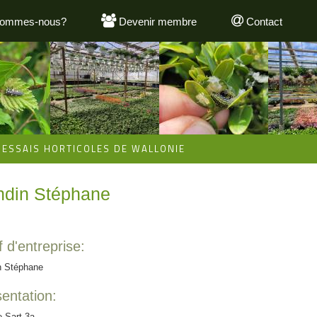
sommes-nous?
Devenir membre
Contact
'ESSAIS HORTICOLES DE WALLONIE
ndin Stéphane
 d'entreprise:
n Stéphane
entation:
 Sart 3a