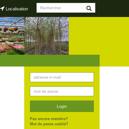
Formulaire
Localisation
de
Rechercher
recherche
Login
Pas encore membre?
Mot de passe oublié?