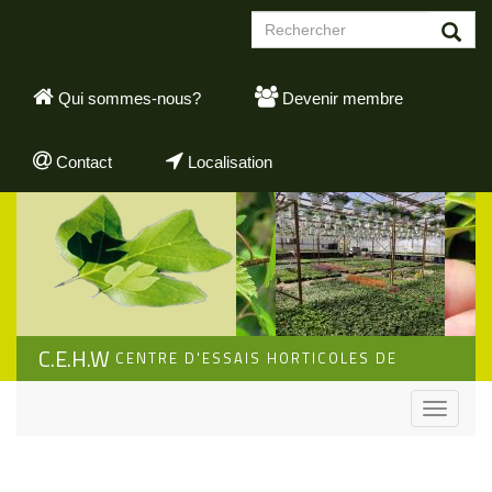
Aller
Formulaire
au
de
contenu
Rechercher
recherche
principal
Qui sommes-nous?
Devenir membre
Contact
Localisation
C.E.H.W
CENTRE D'ESSAIS HORTICOLES DE
WALLONIE
Toggle
navigati