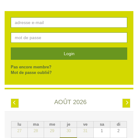
Login
Pas encore membre?
Mot de passe oublié?
AOÛT 2026
Préc.
Suiv.
lu
ma
me
je
ve
sa
di
27
28
29
30
31
1
2