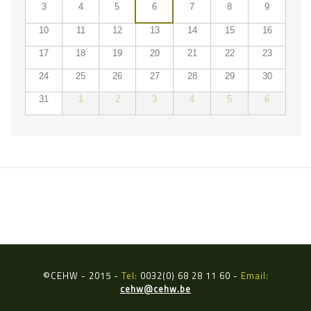
3
4
5
6
7
8
9
10
11
12
13
14
15
16
17
18
19
20
21
22
23
24
25
26
27
28
29
30
31
1
2
3
4
5
6
ÉVÉNEMENTS DU
©
CEHW - 2015 -
Tel:
0032(0) 68 28 11 60 -
Email:
cehw@cehw.be