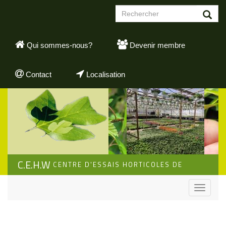
Aller
Formulaire
au
de
contenu
Rechercher
recherche
principal
Qui sommes-nous?
Devenir membre
Contact
Localisation
C.E.H.W
CENTRE D'ESSAIS HORTICOLES DE
WALLONIE
Toggle
navigati