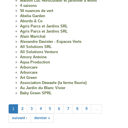
Maison Luc Horticulteur et jardinier à Mons
4 saisons
50 nuances de vert
Abelia Garden
Abords & Co
Agris Parcs et Jardins SRL
Agris Parcs et Jardins SRL
Alain Marichal
Alexandre Davister - Espaces Verts
All Solutions SRL
All Solutions Venturo
Amory Antoine
Aqua Production
Arborcare
Arborcare
Art Green
Association Dewaele (la ferme fleurie)
Au Jardin du Blanc Vivier
Baby Green SPRL
1
2
3
4
5
6
7
8
9
…
suivant ›
dernier »