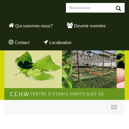
Aller
Formulaire
au
de
contenu
Rechercher
recherche
principal
Qui sommes-nous?
Devenir membre
Contact
Localisation
C.E.H.W
CENTRE D'ESSAIS HORTICOLES DE
WALLONIE
Toggle
navigati