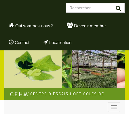
Aller
Formulaire
au
de
contenu
Rechercher
recherche
principal
Qui sommes-nous?
Devenir membre
Contact
Localisation
C.E.H.W
CENTRE D'ESSAIS HORTICOLES DE
WALLONIE
Toggle
navigati