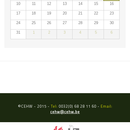
10
11
12
13
14
15
16
17
18
19
20
21
22
23
24
25
26
27
28
29
30
31
1
2
3
4
5
6
ÉVÉNEMENTS DU
©
CEHW - 2015 -
Tel:
0032(0) 68 28 11 60 -
Email:
cehw@cehw.be