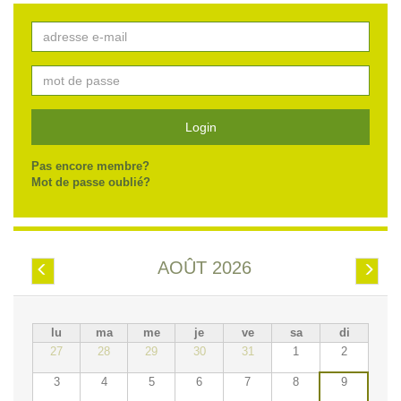
Login
Pas encore membre?
Mot de passe oublié?
AOÛT 2026
Préc.
Suiv.
lu
ma
me
je
ve
sa
di
27
28
29
30
31
1
2
3
4
5
6
7
8
9