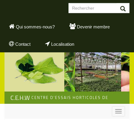
Aller
Formulaire
au
de
contenu
Rechercher
recherche
principal
Qui sommes-nous?
Devenir membre
Contact
Localisation
C.E.H.W
CENTRE D'ESSAIS HORTICOLES DE
WALLONIE
Toggle
navigati