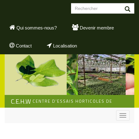
Aller
Formulaire
au
de
contenu
Rechercher
recherche
principal
Qui sommes-nous?
Devenir membre
Contact
Localisation
C.E.H.W
CENTRE D'ESSAIS HORTICOLES DE
WALLONIE
Toggle
navigati