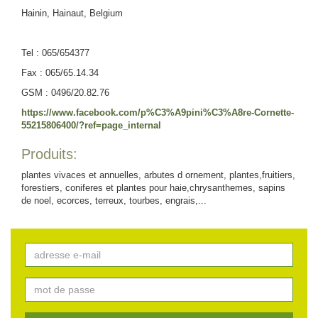
Hainin, Hainaut, Belgium
Tel : 065/654377
Fax : 065/65.14.34
GSM : 0496/20.82.76
https://www.facebook.com/p%C3%A9pini%C3%A8re-Cornette-
55215806400/?ref=page_internal
Produits:
plantes vivaces et annuelles, arbutes d ornement, plantes,fruitiers,
forestiers, coniferes et plantes pour haie,chrysanthemes, sapins
de noel, ecorces, terreux, tourbes, engrais,...