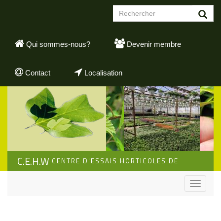
Aller
Formulaire
au
de
contenu
Rechercher
recherche
principal
Qui sommes-nous?
Devenir membre
Contact
Localisation
C.E.H.W
CENTRE D'ESSAIS HORTICOLES DE
WALLONIE
Toggle
navigati