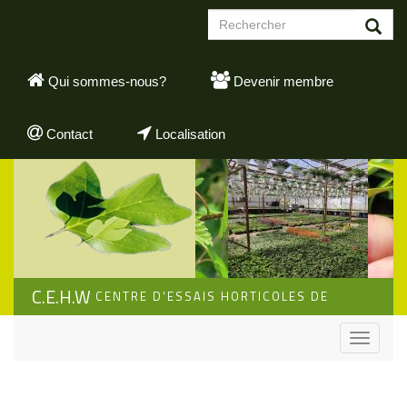
Aller
Formulaire
au
de
contenu
Rechercher
recherche
principal
Qui sommes-nous?
Devenir membre
Contact
Localisation
C.E.H.W
CENTRE D'ESSAIS HORTICOLES DE
WALLONIE
Toggle
navigati