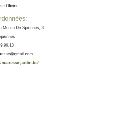
se Olivier
rdonnées:
 Moulin De Spiennes, 3
Spiennes
9.99.13
airesse@gmail.com
//mairesse-jardin.be/