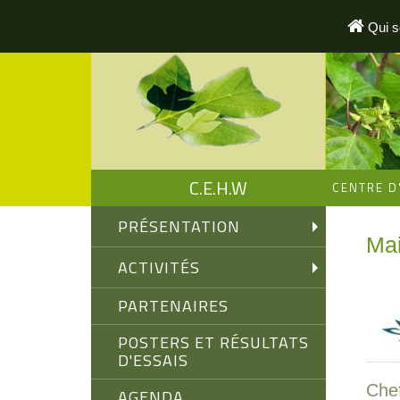
Aller
au
Qui 
contenu
principal
C.E.H.W
CENTRE D
PRÉSENTATION
Mai
ACTIVITÉS
PARTENAIRES
POSTERS ET RÉSULTATS
D'ESSAIS
Chef
AGENDA