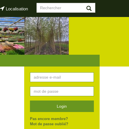
Formulaire
Localisation
de
Rechercher
recherche
Login
Pas encore membre?
Mot de passe oublié?