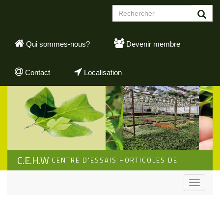
Aller
Formulaire
au
de
contenu
Rechercher
recherche
principal
Qui sommes-nous?
Devenir membre
Contact
Localisation
C.E.H.W
CENTRE D'ESSAIS HORTICOLES DE
WALLONIE
Toggle
navigati