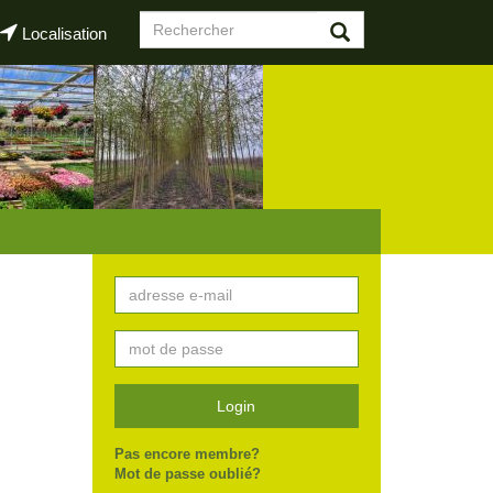
Formulaire
Localisation
de
Rechercher
recherche
Login
Pas encore membre?
Mot de passe oublié?