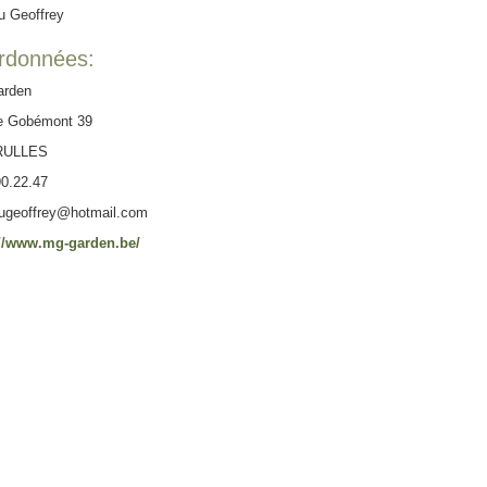
u Geoffrey
rdonnées:
rden
e Gobémont 39
RULLES
0.22.47
ugeoffrey@hotmail.com
://www.mg-garden.be/