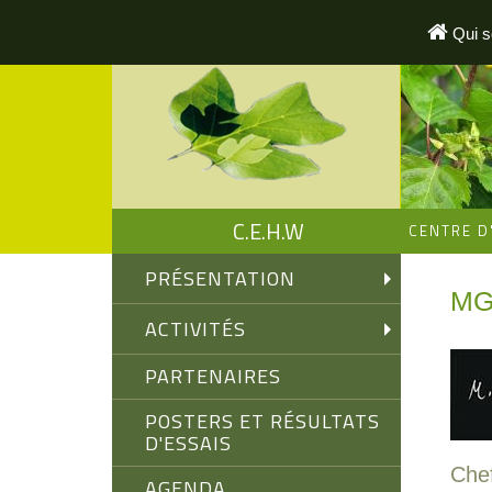
Aller
au
Qui 
contenu
principal
C.E.H.W
CENTRE D
PRÉSENTATION
MG
ACTIVITÉS
PARTENAIRES
POSTERS ET RÉSULTATS
D'ESSAIS
Chef
AGENDA