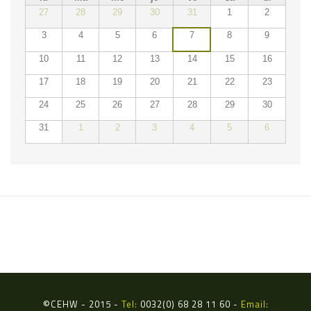
27
28
29
30
31
1
2
3
4
5
6
7
8
9
10
11
12
13
14
15
16
17
18
19
20
21
22
23
24
25
26
27
28
29
30
31
1
2
3
4
5
6
ÉVÉNEMENTS DU
©
CEHW - 2015 -
Tel:
0032(0) 68 28 11 60 -
Email: