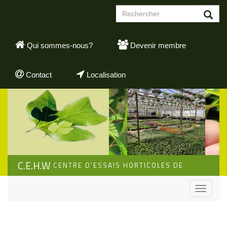
Aller
Formulaire
au
de
contenu
Rechercher
recherche
principal
Qui sommes-nous?
Devenir membre
Contact
Localisation
C.E.H.W
CENTRE D'ESSAIS HORTICOLES DE
WALLONIE
Toggle
navigati