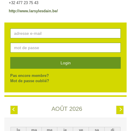
+32 477 23 75 43
http://www.larsylesdain.be/
Login
Pas encore membre?
Mot de passe oublié?
AOÛT 2026
Préc.
Suiv.
lu
ma
me
je
ve
sa
di