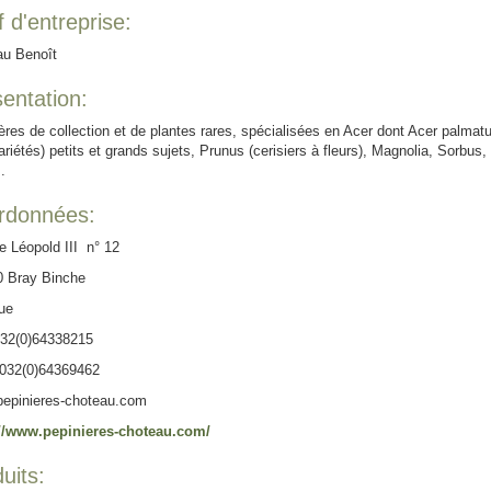
 d'entreprise:
au Benoît
entation:
ères de collection et de plantes rares, spécialisées en Acer dont Acer palmat
ariétés) petits et grands sujets, Prunus (cerisiers à fleurs), Magnolia, Sorbus,
.
rdonnées:
 Léopold III n° 12
0 Bray Binche
ue
032(0)64338215
0032(0)64369462
epinieres-choteau.com
://www.pepinieres-choteau.com/
uits: