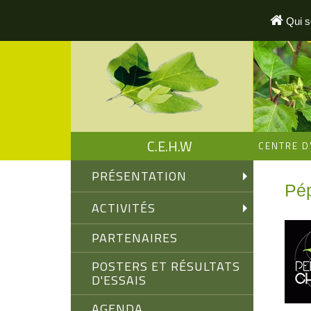
Aller
au
Qui 
contenu
principal
C.E.H.W
CENTRE D
PRÉSENTATION
Pép
ACTIVITÉS
PARTENAIRES
POSTERS ET RÉSULTATS
D'ESSAIS
AGENDA