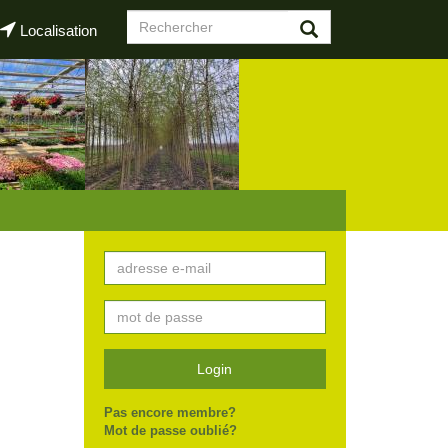
Formulaire
Localisation
de
Rechercher
recherche
Login
Pas encore membre?
Mot de passe oublié?