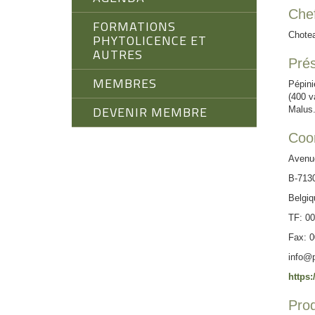
Chef
FORMATIONS
Chote
PHYTOLICENCE ET
AUTRES
Prés
MEMBRES
Pépini
(400 v
DEVENIR MEMBRE
Malus.
Coo
Avenue
B-713
Belgiq
TF: 0
Fax: 
info@p
https
Prod