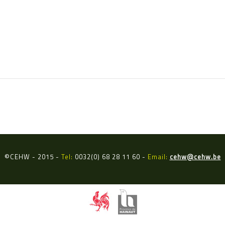
©
CEHW - 2015 -
Tel:
0032(0) 68 28 11 60 -
Email:
cehw@cehw.be