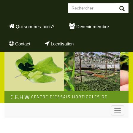
Aller
Formulaire
au
de
contenu
Rechercher
recherche
principal
Qui sommes-nous?
Devenir membre
Contact
Localisation
C.E.H.W
CENTRE D'ESSAIS HORTICOLES DE
WALLONIE
Toggle
navigati