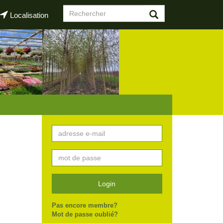
Formulaire
Localisation
de
Rechercher
recherche
Login
Pas encore membre?
Mot de passe oublié?