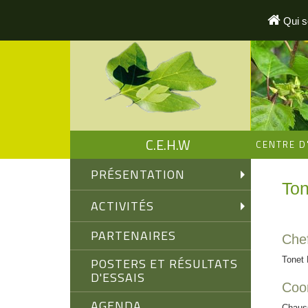
Aller
au
Qui 
contenu
principal
C.E.H.W
CENTRE D
PRÉSENTATION
Ton
ACTIVITÉS
PARTENAIRES
Chef
POSTERS ET RÉSULTATS
Tonet 
D'ESSAIS
Coo
AGENDA
Chauss