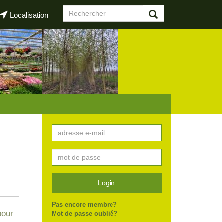
Formulaire
Localisation
de
Rechercher
recherche
Login
Pas encore membre?
pour
Mot de passe oublié?