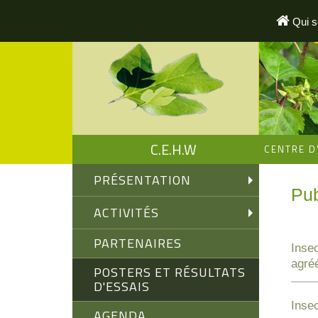
Aller
au
Qui 
contenu
principal
C.E.H.W
CENTRE D
PRÉSENTATION
Pub
ACTIVITÉS
PARTENAIRES
Insec
agréé
POSTERS ET RÉSULTATS
D'ESSAIS
Insec
AGENDA