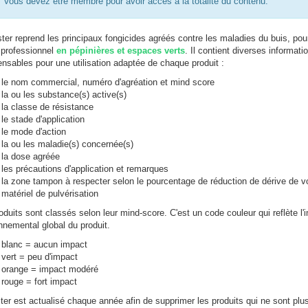
Vous devez être membre pour avoir accès à la totalité du contenu.
ter reprend les principaux fongicides agréés contre les maladies du buis, pou
professionnel
en pépinières et espaces verts
. Il contient diverses informati
ensables pour une utilisation adaptée de chaque produit :
le nom commercial, numéro d'agréation et mind score
la ou les substance(s) active(s)
la classe de résistance
le stade d'application
le mode d'action
la ou les maladie(s) concernée(s)
la dose agréée
les précautions d'application et remarques
la zone tampon à respecter selon le pourcentage de réduction de dérive de v
matériel de pulvérisation
oduits sont classés selon leur mind-score. C'est un code couleur qui reflète l'
nnemental global du produit.
blanc = aucun impact
vert = peu d'impact
orange = impact modéré
rouge = fort impact
ter est actualisé chaque année afin de supprimer les produits qui ne sont plu