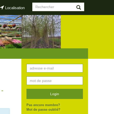
Formulaire
Localisation
de
Rechercher
recherche
 -
Login
Pas encore membre?
Mot de passe oublié?