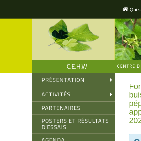
Aller
au
Qui 
contenu
principal
C.E.H.W
CENTRE D
PRÉSENTATION
Fon
ACTIVITÉS
bui
pép
PARTENAIRES
app
20
POSTERS ET RÉSULTATS
D'ESSAIS
AGENDA