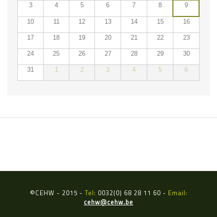
3
4
5
6
7
8
9
10
11
12
13
14
15
16
17
18
19
20
21
22
23
24
25
26
27
28
29
30
31
1
2
3
4
5
6
ÉVÉNEMENTS DU
©
CEHW - 2015 -
Tel:
0032(0) 68 28 11 60 -
Email:
cehw@cehw.be