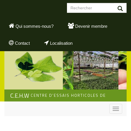
Aller
Formulaire
au
de
contenu
Rechercher
recherche
principal
Qui sommes-nous?
Devenir membre
Contact
Localisation
C.E.H.W
CENTRE D'ESSAIS HORTICOLES DE
WALLONIE
Toggle
navigati