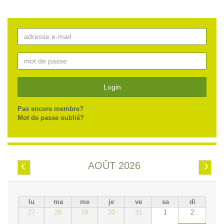
Login
Pas encore membre?
Mot de passe oublié?
AOÛT 2026
Préc.
Suiv.
lu
ma
me
je
ve
sa
di
27
28
29
30
31
1
2