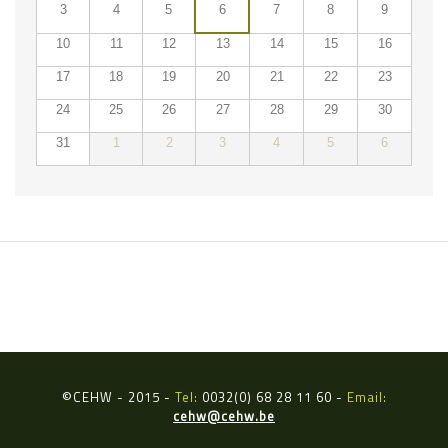
3
4
5
6
7
8
9
10
11
12
13
14
15
16
17
18
19
20
21
22
23
24
25
26
27
28
29
30
31
1
2
3
4
5
6
ÉVÉNEMENTS DU
©
CEHW - 2015 -
Tel:
0032(0) 68 28 11 60 -
Email:
cehw@cehw.be