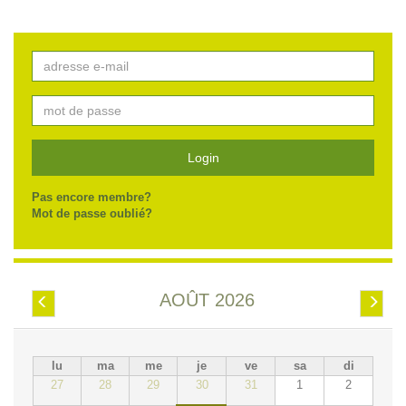
Login
Pas encore membre?
Mot de passe oublié?
AOÛT 2026
Préc.
Suiv.
lu
ma
me
je
ve
sa
di
27
28
29
30
31
1
2