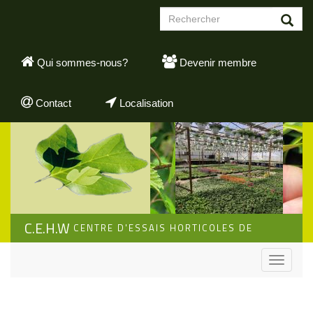
Aller
Formulaire
au
de
contenu
Rechercher
recherche
principal
Qui sommes-nous?
Devenir membre
Contact
Localisation
C.E.H.W
CENTRE D'ESSAIS HORTICOLES DE
WALLONIE
Toggle
navigati