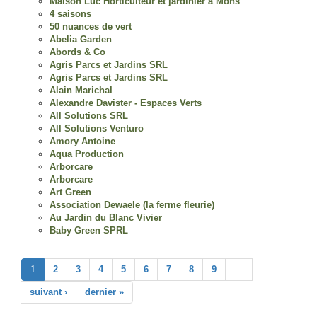
Maison Luc Horticulteur et jardinier à Mons
4 saisons
50 nuances de vert
Abelia Garden
Abords & Co
Agris Parcs et Jardins SRL
Agris Parcs et Jardins SRL
Alain Marichal
Alexandre Davister - Espaces Verts
All Solutions SRL
All Solutions Venturo
Amory Antoine
Aqua Production
Arborcare
Arborcare
Art Green
Association Dewaele (la ferme fleurie)
Au Jardin du Blanc Vivier
Baby Green SPRL
1
2
3
4
5
6
7
8
9
…
suivant ›
dernier »