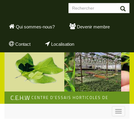
Aller
Formulaire
au
de
contenu
Rechercher
recherche
principal
Qui sommes-nous?
Devenir membre
Contact
Localisation
C.E.H.W
CENTRE D'ESSAIS HORTICOLES DE
WALLONIE
Toggle
navigati