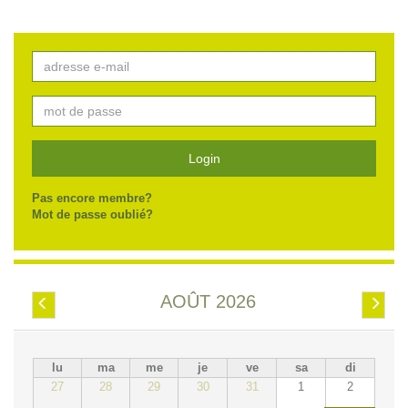
Login
Pas encore membre?
Mot de passe oublié?
AOÛT 2026
Préc.
Suiv.
lu
ma
me
je
ve
sa
di
27
28
29
30
31
1
2