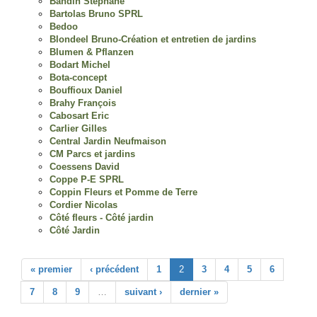
Bandin Stéphane
Bartolas Bruno SPRL
Bedoo
Blondeel Bruno-Création et entretien de jardins
Blumen & Pflanzen
Bodart Michel
Bota-concept
Bouffioux Daniel
Brahy François
Cabosart Eric
Carlier Gilles
Central Jardin Neufmaison
CM Parcs et jardins
Coessens David
Coppe P-E SPRL
Coppin Fleurs et Pomme de Terre
Cordier Nicolas
Côté fleurs - Côté jardin
Côté Jardin
« premier
‹ précédent
1
2
3
4
5
6
7
8
9
…
suivant ›
dernier »