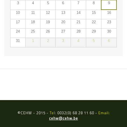
3
4
5
6
7
8
9
10
11
12
13
14
15
16
17
18
19
20
21
22
23
24
25
26
27
28
29
30
31
1
2
3
4
5
6
ÉVÉNEMENTS DU
©
CEHW - 2015 -
Tel:
0032(0) 68 28 11 60 -
Email:
cehw@cehw.be